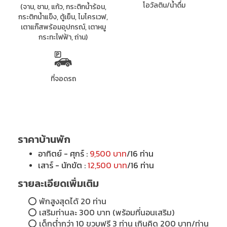
โอวัลติน/น้ำดื่ม
(จาน, ชาม, แก้ว, กระติกน้ำร้อน,
กระติกน้ำแข็ง, ตู้เย็น, ไมโครเวฟ,
เตาแก๊สพร้อมอุปกรณ์, เตาหมู
กระทะไฟฟ้า, ถ่าน)
ที่จอดรถ
ราคาบ้านพัก
อาทิตย์ - ศุกร์ :
9,500 บาท
/16 ท่าน
เสาร์ - นักขัต :
12,500 บาท
/16 ท่าน
รายละเอียดเพิ่มเติม
⭕ พักสูงสุดได้ 20 ท่าน
⭕ เสริมท่านละ 300 บาท (พร้อมที่นอนเสริม)
⭕
เด็กต่ำกว่า 10 ขวบฟรี 3 ท่าน เกินคิด 200 บาท/ท่าน