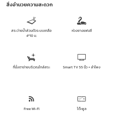
สิ่งอำนวยความสะดวก
สระว่ายน้ำส่วนตัวระบบเกลือ
ห่วงยางแฟนซี
4*10 ม.
ที่นั่งตาข่ายบริเวณใกล้สระ
Smart TV 55 นิ้ว + ลำโพง
Free Wi-Fi
โต๊ะพูล