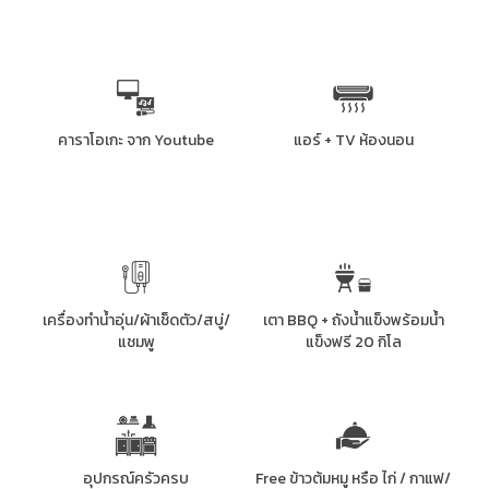
คาราโอเกะ จาก Youtube
แอร์ + TV ห้องนอน
เครื่องทำน้ำอุ่น/ผ้าเช็ดตัว/สบู่/
เตา BBQ + ถังน้ำแข็งพร้อมน้ำ
แชมพู
แข็งฟรี 20 กิโล
อุปกรณ์ครัวครบ
Free ข้าวต้มหมู หรือ ไก่ / กาแฟ/