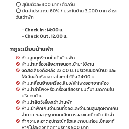
⭕ สุนัขตัวละ 300 บาท/ตัว/คืน
⭕
มัดจำประมาณ 60% / ประกันบ้าน 3,000 บาท ชำระ
วันเข้าพัก
- Check In : 14:00 น.
- Check Out : 12:00 น.
กฎระเบียบบ้านพัก
ห้ามสูบบุหรี่ภายในตัวบ้านพัก
ห้ามนำเครื่องเสียงภายนอกเข้ามาใช้งาน
งดส่งเสียงดังหลัง 22:00 น. (บริเวณนอกบ้าน) และ
ใช้เสียงในห้องคาราโอเกะได้ถึง 24:00 น.
ห้ามเคลื่อนย้ายเครื่องเสียง/ลำโพงออกจากห้อง
ห้ามนำลำโพงหรือเครื่องเสียงรถยนต์มาเปิดภายใน
บริเวณบ้าน
ห้ามนำสัตว์เลี้ยงเข้าบ้านพัก
ห้ามเข้าพักเกินจำนวนที่จองและจำนวนสูงสุดหากเกิน
จำนวน ขออนุญาตยกเลิกการจองและยึดเงินมัดจำ
ทำความสะอาดอุปกรณ์ครัวและภาชนะก่อนเช็คเอาท์
หากไม่สะดวกคิดค่าบริการ 500 บาท