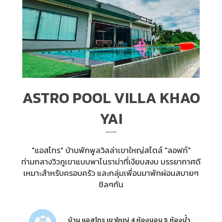
ASTRO POOL VILLA KHAO
YAI
"แอสโทร" บ้านพักพูลวิลล่าเขาใหญ่สไตล์ "ลอฟท์"
ท่ามกลางวิวภูเขาแบบพาโนราม่าที่เงียบสงบ บรรยากาศดี
เหมาะสำหรับครอบครัว และกลุ่มเพื่อนมาพักผ่อนสบายๆ
ชิลๆกัน
บ้าน แอสโทร เขาใหญ่ 4 ห้องนอน 5 ห้องน้ำ