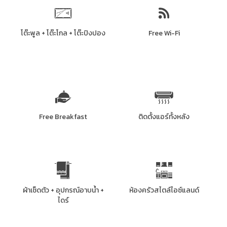
โต๊ะพูล + โต๊ะโกล + โต๊ะปิงปอง
Free Wi-Fi
Free Breakfast
ติดตั้งแอร์ทั้งหลัง
ผ้าเช็ดตัว + อุปกรณ์อาบน้ำ +
ห้องครัวสไตล์ไอซ์แลนด์
ไดร์