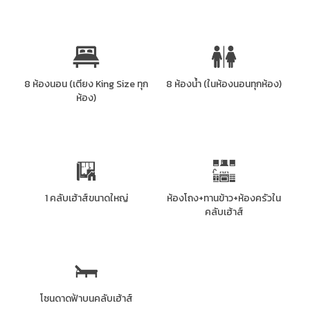
8 ห้องนอน (เตียง King Size ทุก
8 ห้องน้ำ (ในห้องนอนทุกห้อง)
ห้อง)
1 คลับเฮ้าส์ขนาดใหญ่
ห้องโถง+ทานข้าว+ห้องครัวใน
คลับเฮ้าส์
โซนดาดฟ้าบนคลับเฮ้าส์