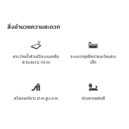
สิ่งอำนวยความสะดวก
สระว่ายน้ำส่วนตัวระบบเกลือ
ระบบจากุซซี่สปาและโซนสระ
8.5x4x1.2-1.5 m
เด็ก
สไลเดอร์ยาว 21 m สูง 4 m
ห่วงยางแฟนซี