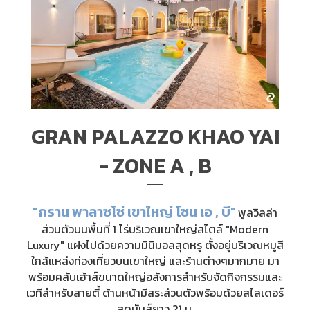
GRAN PALAZZO KHAO YAI
- ZONE A , B
"กราน พาลาซโซ่ เขาใหญ่ โซน เอ , บี"
พูลวิลล่า
ส่วนตัวบนพื้นที่ 1 ไร่บริเวณเขาใหญ่สไตล์ "Modern
Luxury" แฝงไปด้วยความมินิมอลสุดหรู ตั้งอยู่บริเวณหมูสี
ใกล้แหล่งท่องเที่ยวบนเขาใหญ่ และร้านต่างๆมากมาย มา
พร้อมคลับเฮ้าส์ขนาดใหญ่อลังการสำหรับจัดกิจกรรมและ
เวทีสำหรับสายตี้ ด้านหน้ามีสระส่วนตัวพร้อมด้วยสไลเดอร์
สุดมันส์ยาว 21 ม.