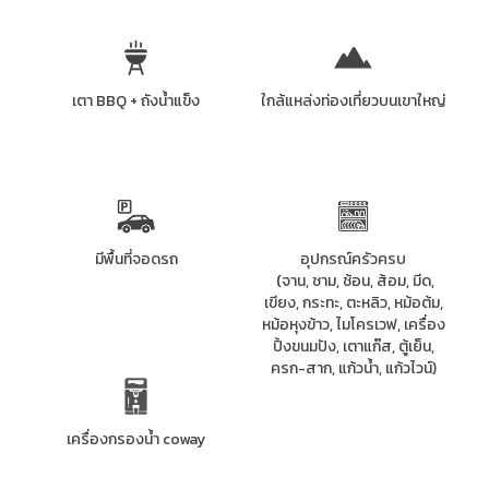
เตา BBQ + ถังน้ำแข็ง
ใกล้แหล่งท่องเที่ยวบนเขาใหญ่
มีพื้นที่จอดรถ
อุปกรณ์ครัวครบ
(
จาน, ชาม, ช้อน, ส้อม, มีด,
เขียง, กระทะ, ตะหลิว, หม้อต้ม,
หม้อหุงข้าว, ไมโครเวฟ, เครื่อง
ปิ้งขนมปัง, เตาแก๊ส, ตู้เย็น,
ครก-สาก, แก้วน้ำ, แก้วไวน์)
เครื่องกรองน้ำ coway