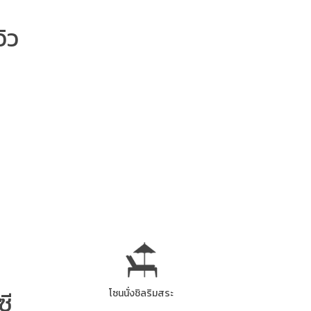
ิว
ซี
โซนนั่งชิลริมสระ