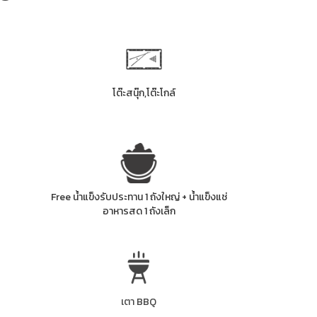
โต๊ะสนุ๊ก,โต๊ะโกล์
Free น้ำแข็งรับประทาน 1 ถังใหญ่ + น้ำแข็งแช่
อาหารสด 1 ถังเล็ก
เตา BBQ