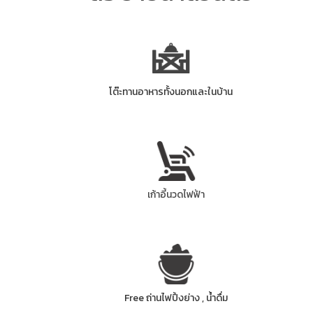
โต๊ะทานอาหารทั้งนอกและในบ้าน
เก้าอี้นวดไฟฟ้า
Free ถ่านไฟปิ้งย่าง , น้ำดื่ม