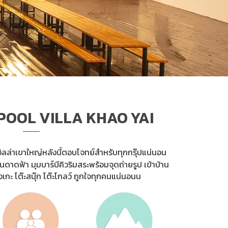
POOL VILLA KHAO YAI
วิลล่าเขาใหญ่หลังนี้ตอบโจทย์สำหรับทุกกรุ๊ปแน่นอน
นดาดฟ้า มุมบาร์บีคิวริมสระพร้อมจุดถ่ายรูป เข้าบ้าน
ร้องเกะ โต๊ะสนุ๊ก โต๊ะโกลว์ ถูกใจทุกคนแน่นอนน