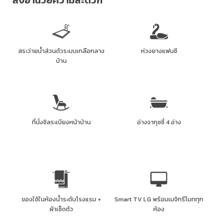
สิ่งอำนวยความสะดวก
สระว่ายน้ำส่วนตัวระบบเกลือกลาง
ห่วงยางแฟนซี
บ้าน
ที่นั่งชิลระเบียงหน้าบ้าน
อ่างจากุซซี่ 4 อ่าง
ของใช้ในห้องน้ำระดับโรงแรม +
Smart TV LG พร้อมเมจิกรีโมททุก
ผ้าเช็ดตัว
ห้อง