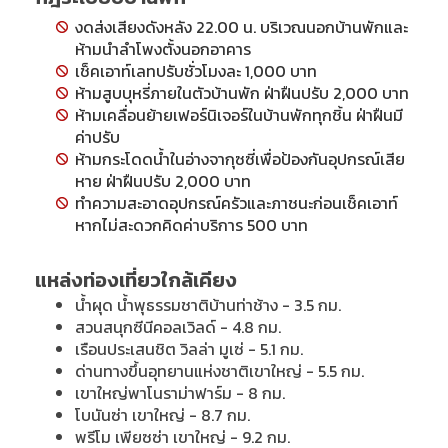
งดส่งเสียงดังหลัง 22.00 น. บริเวณนอกบ้านพักและ
ห้ามนำลำโพงตั้งนอกอาคาร
เช็คเอาท์เลทปรับชั่วโมงละ 1,000 บาท
ห้ามสูบบุหรี่ภายในตัวบ้านพัก ฝ่าฝืนปรับ 2,000 บาท
ห้ามเคลื่อนย้ายเฟอร์นิเจอร์ในบ้านพักทุกชิ้น ฝ่าฝืนมี
ค่าปรับ
ห้ามกระโดดน้ำในอ่างจากุซซี่เพื่อป้องกันอุปกรณ์เสีย
หาย ฝ่าฝืนปรับ 2,000 บาท
ทำความสะอาดอุปกรณ์ครัวและภาชนะก่อนเช็คเอาท์
หากไม่สะดวกคิดค่าบริการ 500 บาท
แหล่งท่องเที่ยวใกล้เคียง
น้ำผุด น้ำพุธรรมชาติบ้านท่าช้าง - 3.5 กม.
สวนสนุกซีนีคอลเวิลด์ - 4.8 กม.
เรือนประเสนชิต วิลล่า มูเซ่ - 5.1 กม.
ด่านทางขึ้นอุทยานแห่งชาติเขาใหญ่ - 5.5 กม.
เขาใหญ่พาโนราม่าฟาร์ม - 8 กม.
โบนันซ่า เขาใหญ่ - 8.7 กม.
พรีโม เพียซซ่า เขาใหญ่ - 9.2 กม.