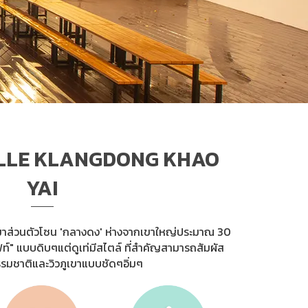
LLE KLANGDONG KHAO
YAI
บเหมาส่วนตัวโซน 'กลางดง' ห่างจากเขาใหญ่ประมาณ 30
ท์" แบบดิบๆแต่ดูเท่มีสไตล์ ที่สำคัญสามารถสัมผัส
มชาติและวิวภูเขาแบบชัดๆอิ่มๆ