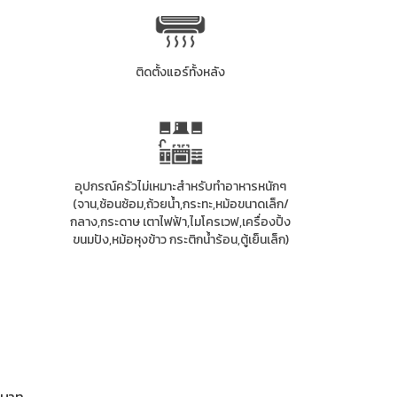
ติดตั้งแอร์ทั้งหลัง
อุปกรณ์ครัวไม่เหมาะสำหรับทำอาหารหนักๆ
(จาน,ช้อนซ้อม,ถ้วยน้ำ,กระทะ,หม้อขนาดเล็ก/
กลาง,กระดาษ เตาไฟฟ้า,ไมโครเวฟ,เครื่องปิ้ง
ขนมปัง,หม้อหุงข้าว กระติกน้ำร้อน,ตู้เย็นเล็ก)
 บาท