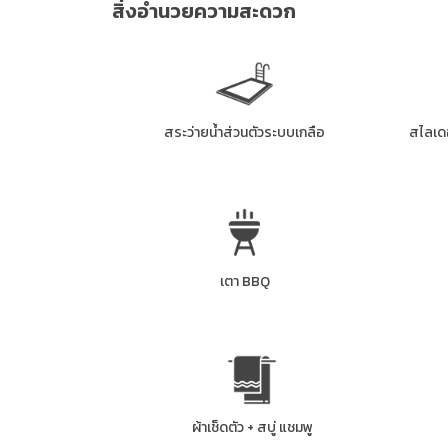
สิ่งอำนวยความสะดวก
สระว่ายน้ำส่วนตัวระบบเกลือ
สไลเดอ
เตา BBQ
ผ้าเช็ดตัว + สบู่ แชมพู