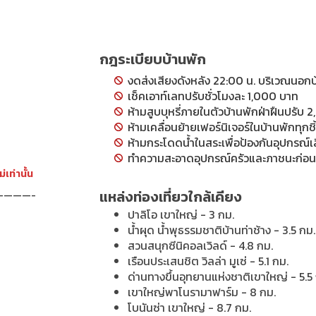
กฎระเบียบบ้านพัก
งดส่งเสียงดังหลัง 22:00 น. บริเวณนอก
เช็คเอาท์เลทปรับชั่วโมงละ
1,000
บาท
ห้ามสูบบุหรี่ภายในตัวบ้านพักฝ่าฝืนปรับ
ห้ามเคลื่อนย้ายเฟอร์นิเจอร์ในบ้านพักทุกชิ้
ห้ามกระโดดน้ำในสระเพื่อป้องกันอุปกรณ์
ทำความสะอาดอุปกรณ์ครัวและภาชนะก่อนเ
เท่านั้น
แหล่งท่องเที่ยวใกล้เคียง
——————-
ปาลิโอ เขาใหญ่ - 3 กม.
น้ำผุด น้ำพุธรรมชาติบ้านท่าช้าง - 3.5 กม.
สวนสนุกซีนิคอลเวิลด์ - 4.8 กม.
เรือนประเสนชิต วิลล่า มูเซ่ - 5.1 กม.
ด่านทางขึ้นอุทยานแห่งชาติเขาใหญ่ - 5.5
เขาใหญ่พาโนรามาฟาร์ม - 8 กม.
โบนันซ่า เขาใหญ่ - 8.7 กม.