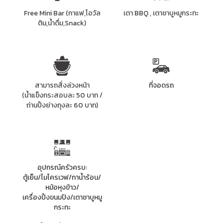
Free Mini Bar (กาแฟ,โอวัล
เตา BBQ , เตาชาบูหมูกระทะ
ติน,น้ำดื่ม,Snack)
สามารถสั่งล่วงหน้า
ที่จอดรถ
(น้ำแข็งกระสอบละ 50 บาท /
ถ่านปิ้งย่างถุงละ 60 บาท)
อุปกรณ์ครัวครบ:
ตู้เย็น/ไมโครเวฟ/กาน้ำร้อน/
หม้อหุงข้าว/
เครื่องปิ้งขนมปัง/เตาชาบูหมู
กระทะ