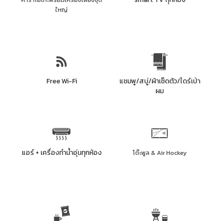
ใหญ่
Free Wi-Fi
แชมพู/สบู่/ผ้าเช็ดตัว/ไดร์เป่า
ผม
แอร์ + เครื่องทำน้ำอุ่นทุกห้อง
โต๊ะพูล & Air Hockey