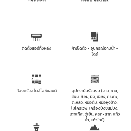
Free Wi-Fi
Free Breakfast
ติดตั้งแอร์ทั้งหลัง
ผ้าเช็ดตัว + อุปกรณ์อาบน้ำ +
ไดร์
ห้องครัวสไตล์ไอซ์แลนด์
อุปกรณ์ครัวครบ
(
จาน, ชาม,
ช้อน, ส้อม, มีด, เขียง, กระทะ,
ตะหลิว, หม้อต้ม, หม้อหุงข้าว,
ไมโครเวฟ, เครื่องปิ้งขนมปัง,
เตาแก๊ส, ตู้เย็น, ครก-สาก, แก้ว
น้ำ, แก้วไวน์)