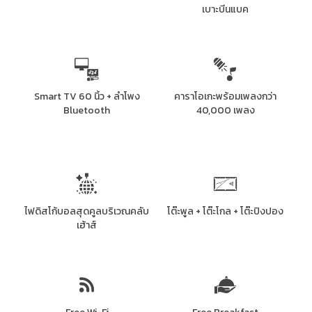
เบาะบีนแบค
Smart TV 60 นิ้ว + ลำโพง
คาราโอเกะพร้อมเพลงกว่า
Bluetooth
40,000 เพลง
ไฟดิสโก้บอลสุดคูลบริเวณคลับ
โต๊ะพูล + โต๊ะโกล + โต๊ะปิงปอง
เฮ้าส์