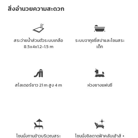
สิ่งอำนวยความสะดวก
สระว่ายน้ำส่วนตัวระบบเกลือ
ระบบจากุซซี่สปาและโซนสระ
8.5x4x1.2-1.5 m
เด็ก
สไลเดอร์ยาว 21 m สูง 4 m
ห่วงยางแฟนซี
โซนนั่งทานข้าวบริเวณสระ
โซนนั่งชิลดาดฟ้าคลับเฮ้าส์ +