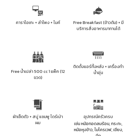
คาราโอเกะ + ลำโพง + ไมค์
Free Breakfast (ข้าวต้ม) + มี
บริการสั่งอาหารมาทานได้
ติดตั้งแอร์ทั้งหลัง + เครื่องทำ
Free น้ำเปล่า 500 cc 1 แพ็ค (12
น้ำอุ่น
ขวด)
ผ้าเช็ดตัว + สบู่ แชมพู ไดร์เป่า
อุปกรณ์ครัวครบ
ผม
เช่น หม้อทอดลมร้อน, กระทะ,
หม้อหุงข้าว, ไมโครเวฟ, เขียง,
มีด