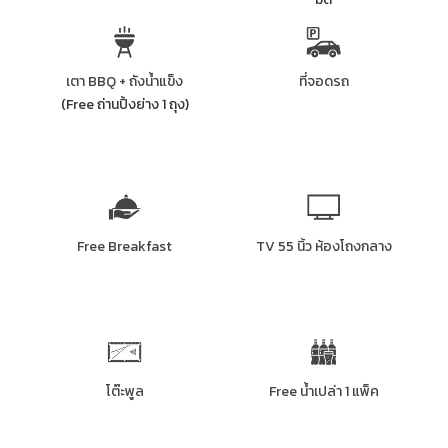
เตา BBQ + ถังน้ำแข็ง
ที่จอดรถ
(Free ถ่านปิ้งย่าง 1 ถุง)
Free Breakfast
TV 55 นิ้ว ห้องโถงกลาง
โต๊ะพูล
Free น้ำเปล่า 1 แพ็ค